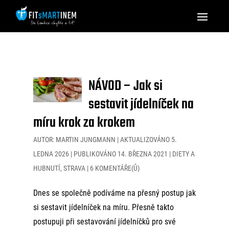
NÁVOD – Jak si
sestavit jídelníček na
míru krok za krokem
AUTOR:
MARTIN JUNGMANN
|
AKTUALIZOVÁNO 5.
LEDNA 2026 | PUBLIKOVÁNO 14. BŘEZNA 2021
|
DIETY A
HUBNUTÍ
,
STRAVA
|
6 KOMENTÁŘE(Ů)
Dnes se společně podíváme na přesný postup jak
si sestavit jídelníček na míru. Přesně takto
postupuji při sestavování jídelníčků pro své