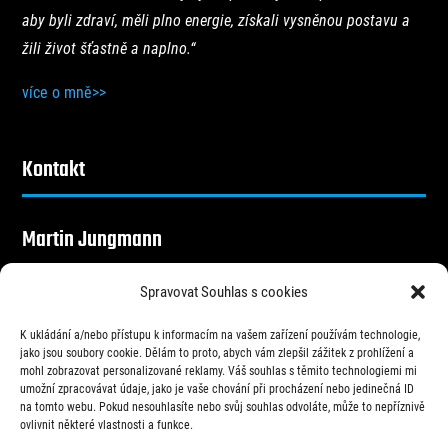
aby byli zdraví, měli plno energie, získali vysněnou postavu a
žili život šťastně a naplno.“
více o mně>>
Kontakt
Martin Jungmann
výživový poradce a osobní trenér
Spravovat Souhlas s cookies
+420 702 005 652

K ukládání a/nebo přístupu k informacím na vašem zařízení používám technologie,
info@fitsmart.cz
jako jsou soubory cookie. Dělám to proto, abych vám zlepšil zážitek z prohlížení a

mohl zobrazovat personalizované reklamy. Váš souhlas s těmito technologiemi mi
umožní zpracovávat údaje, jako je vaše chování při procházení nebo jedinečná ID
@fitsmart.cz

na tomto webu. Pokud nesouhlasíte nebo svůj souhlas odvoláte, může to nepříznivě
ovlivnit některé vlastnosti a funkce.
@fitsmart.cz
