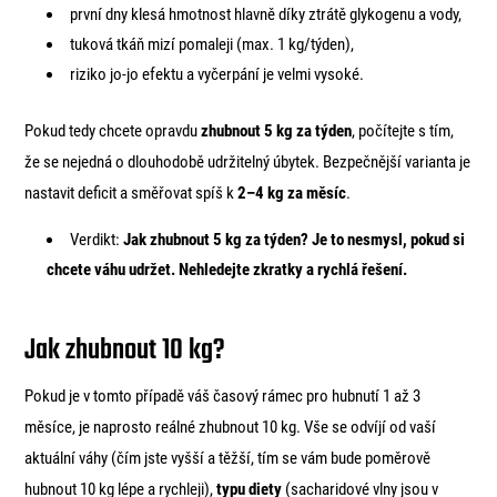
první dny klesá hmotnost hlavně díky ztrátě glykogenu a vody,
tuková tkáň mizí pomaleji (max. 1 kg/týden),
riziko jo-jo efektu a vyčerpání je velmi vysoké.
Pokud tedy chcete opravdu
zhubnout 5 kg za týden
, počítejte s tím,
že se nejedná o dlouhodobě udržitelný úbytek. Bezpečnější varianta je
nastavit deficit a směřovat spíš k
2–4 kg za měsíc
.
Verdikt:
Jak zhubnout 5 kg za týden? Je to nesmysl, pokud si
chcete váhu udržet. Nehledejte zkratky a rychlá řešení.
Jak zhubnout 10 kg?
Pokud je v tomto případě váš časový rámec pro hubnutí 1 až 3
měsíce, je naprosto reálné zhubnout 10 kg. Vše se odvíjí od vaší
aktuální váhy (čím jste vyšší a těžší, tím se vám bude poměrově
hubnout 10 kg lépe a rychleji),
typu diety
(sacharidové vlny jsou v