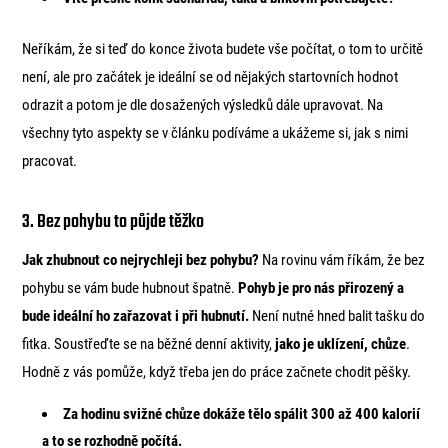
Neříkám, že si teď do konce života budete vše počítat, o tom to určitě
není, ale pro začátek je ideální se od nějakých startovních hodnot
odrazit a potom je dle dosažených výsledků dále upravovat. Na
všechny tyto aspekty se v článku podíváme a ukážeme si, jak s nimi
pracovat.
3. Bez pohybu to půjde těžko
Jak zhubnout co nejrychleji bez pohybu?
Na rovinu vám říkám, že bez
pohybu se vám bude hubnout špatně.
Pohyb je pro nás přirozený a
bude ideální ho zařazovat i při hubnutí.
Není nutné hned balit tašku do
fitka. Soustřeďte se na běžné denní aktivity,
jako je uklízení, chůze
.
Hodně z vás pomůže, když třeba jen do práce začnete chodit pěšky.
Za hodinu svižné chůze dokáže tělo spálit 300 až 400 kalorií
a to se rozhodně počítá.