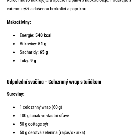
vařenou rýží a dušenou brokolicí a paprikou.
Makroživiny:
Energie:
540 kcal
Bílkoviny:
51 g
Sacharidy:
65 g
Tuky:
9 g
Odpolední svačina – Celozrnný wrap s tuňákem
Suroviny:
1 celozrnný wrap (60 g)
100 g tuňák ve vlastní šťávě
50 g cottage sýr
50 g čerstvá zelenina (rajče/okurka)