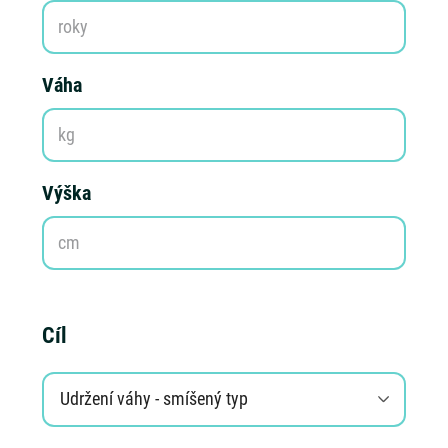
roky
Váha
kg
Výška
cm
Cíl
Udržení váhy - smíšený typ