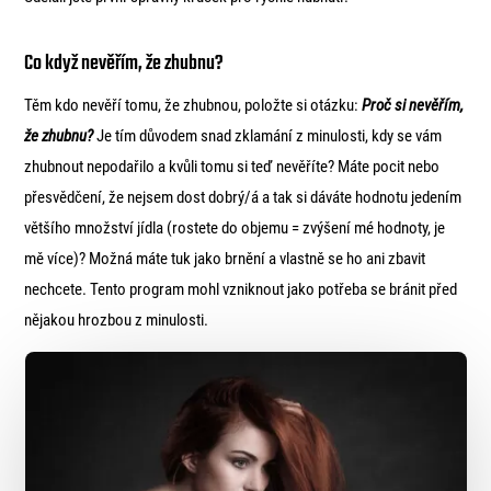
Co když nevěřím, že zhubnu?
Těm kdo nevěří tomu, že zhubnou, položte si otázku:
Proč si nevěřím,
že zhubnu?
Je tím důvodem snad zklamání z minulosti, kdy se vám
zhubnout nepodařilo a kvůli tomu si teď nevěříte? Máte pocit nebo
přesvědčení, že nejsem dost dobrý/á a tak si dáváte hodnotu jedením
většího množství jídla (rostete do objemu = zvýšení mé hodnoty, je
mě více)? Možná máte tuk jako brnění a vlastně se ho ani zbavit
nechcete. Tento program mohl vzniknout jako potřeba se bránit před
nějakou hrozbou z minulosti.