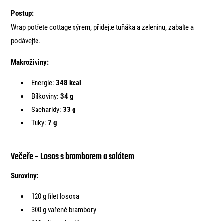
Postup:
Wrap potřete cottage sýrem, přidejte tuňáka a zeleninu, zabalte a
podávejte.
Makroživiny:
Energie:
348 kcal
Bílkoviny:
34 g
Sacharidy:
33 g
Tuky:
7 g
Večeře – Losos s bramborem a salátem
Suroviny:
120 g filet lososa
300 g vařené brambory