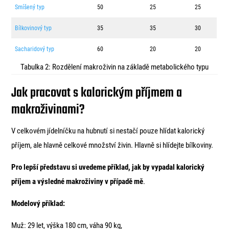
Smíšený typ
50
25
25
Bílkovinový typ
35
35
30
Sacharidový typ
60
20
20
Tabulka 2: Rozdělení makroživin na základě metabolického typu
Jak pracovat s kalorickým příjmem a
makroživinami?
V celkovém jídelníčku na hubnutí si nestačí pouze hlídat kalorický
příjem, ale hlavně celkové množství živin. Hlavně si hlídejte bílkoviny.
Pro lepší představu si uvedeme příklad, jak by vypadal kalorický
příjem a výsledné makroživiny v případě mě
.
Modelový příklad:
Muž: 29 let, výška 180 cm, váha 90 kg,