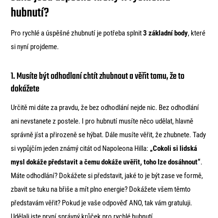
hubnutí?
Pro rychlé a úspěšné zhubnutí je potřeba splnit
3 základní body
, které
si nyní projdeme.
1. Musíte být odhodlaní chtít zhubnout a věřit tomu, že to
dokážete
Určitě mi dáte za pravdu, že bez odhodlání nejde nic. Bez odhodlání
ani nevstanete z postele. I pro hubnutí musíte něco udělat, hlavně
správně jíst a přirozeně se hýbat. Dále musíte věřit, že zhubnete. Tady
si vypůjčím jeden známý citát od Napoleona Hilla:
„Cokoli si lidská
mysl dokáže představit a čemu dokáže uvěřit, toho lze dosáhnout“
.
Máte odhodlání? Dokážete si představit, jaké to je být zase ve formě,
zbavit se tuku na břiše a mít plno energie? Dokážete všem těmto
představám věřit? Pokud je vaše odpověď ANO, tak vám gratuluji.
Udělali jste první správný krůček pro rychlé hubnutí.