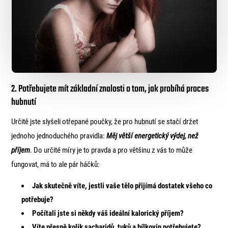
2. Potřebujete mít základní znalosti o tom, jak probíhá proces
hubnutí
Určitě jste slyšeli otřepané poučky, že pro hubnutí se stačí držet
jednoho jednoduchého pravidla:
Měj větší energetický výdej, než
příjem
. Do určité míry je to pravda a pro většinu z vás to může
fungovat, má to ale pár háčků:
Jak skutečně víte, jestli vaše tělo přijímá dostatek všeho co
potřebuje?
Počítali jste si někdy váš ideální kalorický příjem?
Víte přesně kolik sacharidů, tuků a bílkovin potřebujete?