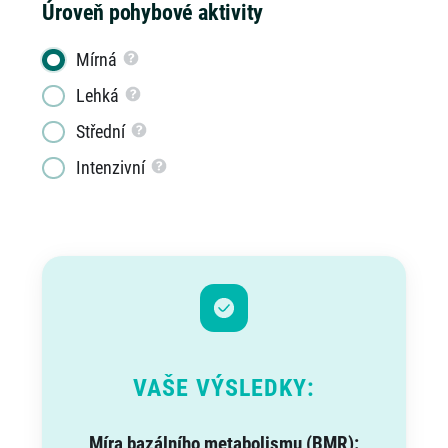
Úroveň pohybové aktivity
Mírná
Lehká
Střední
Intenzivní
VAŠE VÝSLEDKY:
Míra bazálního metabolismu (BMR):