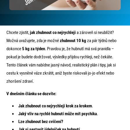
Chcete zjistit,
jak zhubnout co nejrychleji
a zároveň si neublížit?
Možná uvažujete, zda je možné
zhubnout 10 kg
za pár týdnů nebo
dokonce
5 kg za týden
. Pravdou je, že hubnutí má svá pravidla –
pokud je budete dodržovat, výsledky přijdou rychleji, než čekáte.
Tento článek vám nabídne jasný návod, realistický plán i tipy, jak si
cestu k vysněné váze zkrátit, aniž byste riskovali jo-jo efekt nebo
zhoršení zdraví.
V dnešním článku se dozvíte:
Jak zhubnout co nejrychleji krok za krokem
.
Jaký vliv na rychlé hubnutí může mít psychika
.
Lze zhubnout bez cvičení?
Jak si sestavit jídelníček na hubnutí
.