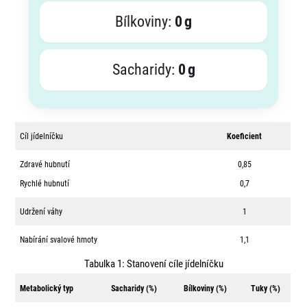
Bílkoviny:
0
g
Sacharidy:
0
g
Cíl jídelníčku
Koeficient
Zdravé hubnutí
0,85
Rychlé hubnutí
0,7
Udržení váhy
1
Nabírání svalové hmoty
1,1
Tabulka 1: Stanovení cíle jídelníčku
Metabolický typ
Sacharidy (%)
Bílkoviny (%)
Tuky (%)