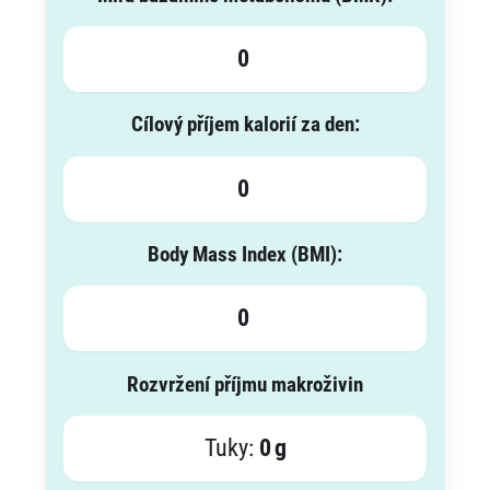
0
Cílový příjem kalorií za den:
0
Body Mass Index (BMI):
0
Rozvržení příjmu makroživin
Tuky:
0
g