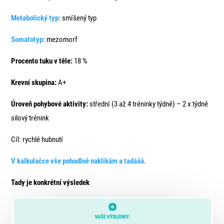
Metabolický typ:
smíšený typ
Somatotyp:
mezomorf
Procento tuku v těle:
18 %
Krevní skupina:
A+
Úroveň pohybové aktivity:
střední (3 až 4 tréninky týdně) – 2 x týdně
silový trénink
Cíl: rychlé hubnutí
V kalkulačce vše pohodlně naklikám a tadááá.
Tady je konkrétní výsledek