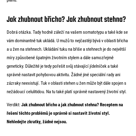
Jak zhubnout břicho? Jak zhubnout stehna?
Dobrá otázka. Tady hodně záleží na vašem somatotypu a také kde se
vám dominantně tuk ukládá. U mužů to nejčastěji bývá v oblasti břicha
a u žen na stehnech. Ukládání tuku na břiše a stehnech je do největší
míry způsobené špatným životním stylem a dále samozřejmě
geneticky. Důležité je tedy pořešit svůj stávající jídelníček a také
správně nastavit pohybovou aktivitu. Žádné jiné speciální rady ani
zázraky neexistují. Tuk v oblasti stehen u žen může být dále spojen s
nežádoucí celulitidou. Na tu také platí správně nastavený životní styl.
Verdikt:
Jak zhubnout břicho a jak zhubnout stehna? Receptem na
řešení těchto problémů je správně si nastavit životní styl.
Nehledejte zkratky, žádné nejsou.