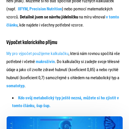
není jinak). Můžeme si ho buď spočítat podle různých kalkulaček
(např.
IIFYM
,
Precision Nutrition
) nebo pomocí matematických
vzorců.
Detailně jsem se návrhu jídelníčku
na míru věnoval
v tomto
článku
, kde najdete i všechny potřebné vzorce.
Výpočet kalorického příjmu
My pro výpočet použijeme kalkulačku
, která nám rovnou spočítá vše
potřebné i včetně
makroživin
. Do kalkulačky si zadejte svoje tělesné
údaje a jako cíl zvolte zdravé hubnutí (koeficient 0,85) a nebo rychlé
hubnutí (koeficient 0,7) samozřejmě s ohledem na metabolický typ a
somatotyp
.
Kdo svůj metabolický typ ještě nezná, můžete si ho zjistit v
tomto článku, šup šup.