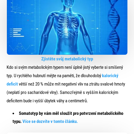
Zjistěte svůj metabolický typ
Kdo si svým metabolickým typem není úplně jistý vyberte si smíšený
typ. U rychlého hubnutí mějte na paměti, že dlouhodobý
kalorický
deficit
větší než 20 % může mít negativní vliv na ztrátu svalové hmoty
(neplatí pro sacharidové vlny). Samozřejmě s vyšším kalorickým
deficitem bude i vyšší úbytek váhy a centimetrů.
Somatotyp by vám měl sloužit pro potvrzení metabolického
typu.
Více se dozvíte v tomto článku.