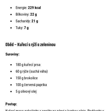
Energie:
229 kcal
Bílkoviny:
22 g
Sacharidy:
21 g
Tuky:
7 g
Oběd – Kuřecí s rýží a zeleninou
Suroviny:
180 g kuřecí prsa
60 g rýže (suchá váha)
150 g brokolice
100 g červená paprika
5 g olivový olej
Postup:
Kuřecí maso nakrájejte a opečte na pánvi s kapkou oleje. Podávejte s