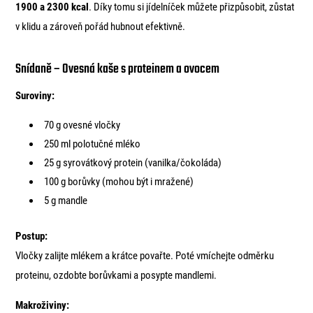
1900 a 2300 kcal
. Díky tomu si jídelníček můžete přizpůsobit, zůstat
v klidu a zároveň pořád hubnout efektivně.
Snídaně – Ovesná kaše s proteinem a ovocem
Suroviny:
70 g ovesné vločky
250 ml polotučné mléko
25 g syrovátkový protein (vanilka/čokoláda)
100 g borůvky (mohou být i mražené)
5 g mandle
Postup:
Vločky zalijte mlékem a krátce povařte. Poté vmíchejte odměrku
proteinu, ozdobte borůvkami a posypte mandlemi.
Makroživiny: