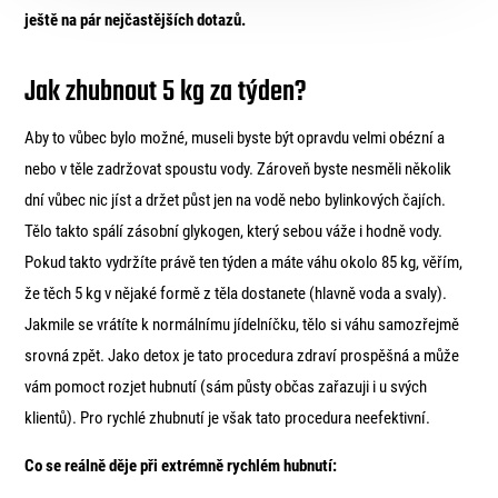
ještě na pár nejčastějších dotazů.
Jak zhubnout 5 kg za týden?
Aby to vůbec bylo možné, museli byste být opravdu velmi obézní a
nebo v těle zadržovat spoustu vody. Zároveň byste nesměli několik
dní vůbec nic jíst a držet půst jen na vodě nebo bylinkových čajích.
Tělo takto spálí zásobní glykogen, který sebou váže i hodně vody.
Pokud takto vydržíte právě ten týden a máte váhu okolo 85 kg, věřím,
že těch 5 kg v nějaké formě z těla dostanete (hlavně voda a svaly).
Jakmile se vrátíte k normálnímu jídelníčku, tělo si váhu samozřejmě
srovná zpět. Jako detox je tato procedura zdraví prospěšná a může
vám pomoct rozjet hubnutí (sám půsty občas zařazuji i u svých
klientů). Pro rychlé zhubnutí je však tato procedura neefektivní.
Co se reálně děje při extrémně rychlém hubnutí: