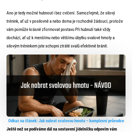
Ano je tedy možné hubnout i bez cvičení. Samozřejmě, že silový
trénink, ať už v posilovně a nebo doma je rozhodně žádoucí, protože
vám pomůže krásně zformovat postavu Při hubnutí také vždy
dochází, ať už k menšímu nebo většímu úbytku svalové hmoty a
silovým tréninkem jste schopni ztrátě svalů efektivně bránit.
Odkaz na článek: Jak nabrat svalovou hmotu – komplexní průvodce
Ještě než se podíváme dál na sestavení jídelníčku odpovím vám