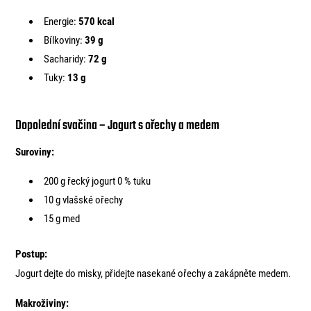
Energie:
570 kcal
Bílkoviny:
39 g
Sacharidy:
72 g
Tuky:
13 g
Dopolední svačina – Jogurt s ořechy a medem
Suroviny:
200 g řecký jogurt 0 % tuku
10 g vlašské ořechy
15 g med
Postup:
Jogurt dejte do misky, přidejte nasekané ořechy a zakápněte medem.
Makroživiny: