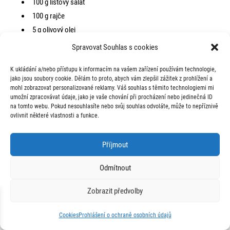
100 g listový salát
100 g rajče
5 g olivový olej
Spravovat Souhlas s cookies
Postup:
Lososa opečte na pánvi nebo upečte v troubě. Podávejte s vařenými
K ukládání a/nebo přístupu k informacím na vašem zařízení používám technologie,
jako jsou soubory cookie. Dělám to proto, abych vám zlepšil zážitek z prohlížení a
bramborami a zeleninovým salátem s olivovým olejem.
mohl zobrazovat personalizované reklamy. Váš souhlas s těmito technologiemi mi
umožní zpracovávat údaje, jako je vaše chování při procházení nebo jedinečná ID
Makroživiny:
na tomto webu. Pokud nesouhlasíte nebo svůj souhlas odvoláte, může to nepříznivě
ovlivnit některé vlastnosti a funkce.
Energie:
582 kcal
Bílkoviny:
34 g
Příjmout
Sacharidy:
67 g
Odmítnout
Tuky:
21 g
Zobrazit předvolby
Napište mi
Souhrn celého dne
Cookies
Prohlášení o ochraně osobních údajů
Open
Tuky:
58 g
chaty