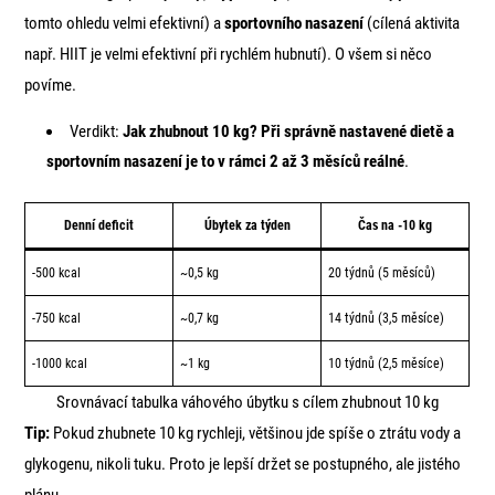
tomto ohledu velmi efektivní) a
sportovního nasazení
(cílená aktivita
např. HIIT je velmi efektivní při rychlém hubnutí). O všem si něco
povíme.
Verdikt:
Jak zhubnout 10 kg? Při správně nastavené dietě a
sportovním nasazení je to v rámci 2 až 3 měsíců reálné
.
Denní deficit
Úbytek za týden
Čas na -10 kg
-500 kcal
~0,5 kg
20 týdnů (5 měsíců)
-750 kcal
~0,7 kg
14 týdnů (3,5 měsíce)
-1000 kcal
~1 kg
10 týdnů (2,5 měsíce)
Srovnávací tabulka váhového úbytku s cílem zhubnout 10 kg
Tip:
Pokud zhubnete 10 kg rychleji, většinou jde spíše o ztrátu vody a
glykogenu, nikoli tuku. Proto je lepší držet se postupného, ale jistého
plánu.