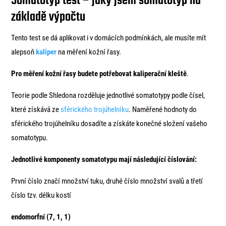
Somatotyp test – jaký jsem somatotyp na
základě výpočtu
Tento test se dá aplikovat i v domácích podmínkách, ale musíte mít
alepsoň
kaliper
na měření kožní řasy.
Pro měření kožní řasy budete potřebovat kaliperační kleště
.
Teorie podle Shledona rozděluje jednotlivé somatotypy podle čísel,
které získává ze
sférického trojúhelníku
. Naměřené hodnoty do
sférického trojúhelníku dosadíte a získáte konečné složení vašeho
somatotypu.
Jednotlivé komponenty somatotypu mají následující číslování:
První číslo značí množství tuku, druhé číslo množství svalů a třetí
číslo tzv. délku kostí
endomorfní (7, 1, 1)