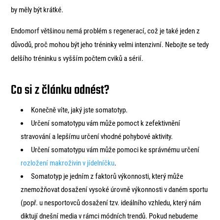
by měly být krátké.
Endomorf většinou nemá problém s regenerací, což je také jeden z
důvodů, proč mohou být jeho tréninky velmi intenzivní. Nebojte se tedy
delšího tréninku s vyšším počtem cviků a sérií.
Co si z článku odnést?
Konečně víte, jaký jste somatotyp.
Určení somatotypu vám může pomoct k zefektivnění
stravování a lepšímu určení vhodné pohybové aktivity.
Určení somatotypu vám může pomoci ke správnému určení
rozložení makroživin v jídelníčku
.
Somatotyp je jedním z faktorů výkonnosti, který může
znemožňovat dosažení vysoké úrovně výkonnosti v daném sportu
(popř. u nesportovců dosažení tzv. ideálního vzhledu, který nám
diktují dnešní media v rámci módních trendů. Pokud nebudeme