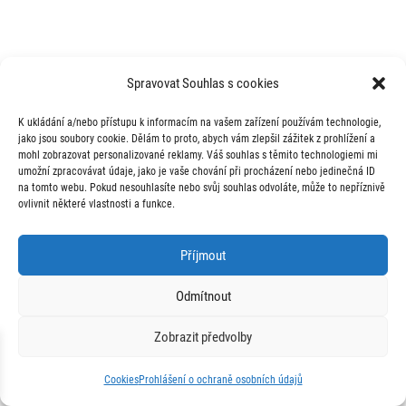
Spravovat Souhlas s cookies
K ukládání a/nebo přístupu k informacím na vašem zařízení používám technologie,
jako jsou soubory cookie. Dělám to proto, abych vám zlepšil zážitek z prohlížení a
mohl zobrazovat personalizované reklamy. Váš souhlas s těmito technologiemi mi
umožní zpracovávat údaje, jako je vaše chování při procházení nebo jedinečná ID
na tomto webu. Pokud nesouhlasíte nebo svůj souhlas odvoláte, může to nepříznivě
ovlivnit některé vlastnosti a funkce.
Příjmout
Odmítnout
Zobrazit předvolby
Napište mi
Cookies
Prohlášení o ochraně osobních údajů
Open
chaty