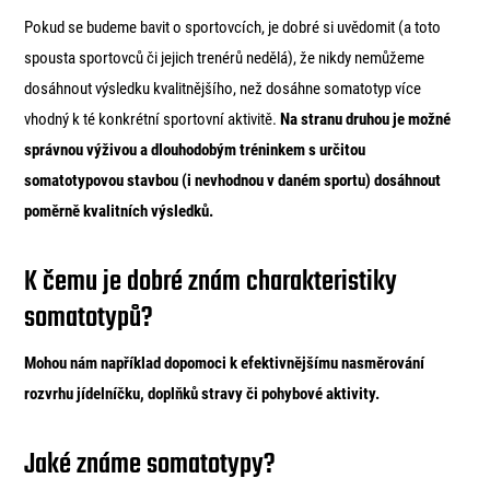
Pokud se budeme bavit o sportovcích, je dobré si uvědomit (a toto
spousta sportovců či jejich trenérů nedělá), že nikdy nemůžeme
dosáhnout výsledku kvalitnějšího, než dosáhne somatotyp více
vhodný k té konkrétní sportovní aktivitě.
Na stranu druhou je možné
správnou výživou a dlouhodobým tréninkem s určitou
somatotypovou stavbou (i nevhodnou v daném sportu) dosáhnout
poměrně kvalitních výsledků.
K čemu je dobré znám charakteristiky
somatotypů?
Mohou nám například dopomoci k efektivnějšímu nasměrování
rozvrhu jídelníčku, doplňků stravy či pohybové aktivity.
Jaké známe somatotypy?