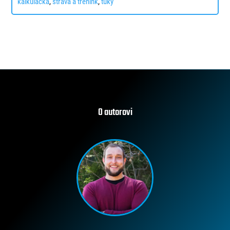
kalkulačka
,
strava a trénink
,
tuky
O autorovi