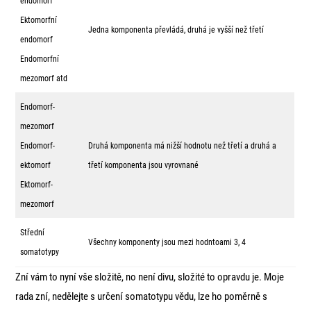
endomorf
Ektomorfní
Jedna komponenta převládá, druhá je vyšší než třetí
endomorf
Endomorfní
mezomorf atd
Endomorf-
mezomorf
Endomorf-
Druhá komponenta má nižší hodnotu než třetí a druhá a
ektomorf
třetí komponenta jsou vyrovnané
Ektomorf-
mezomorf
Střední
Všechny komponenty jsou mezi hodntoami 3, 4
somatotypy
Zní vám to nyní vše složitě, no není divu, složité to opravdu je. Moje
rada zní, nedělejte s určení somatotypu vědu, lze ho poměrně s