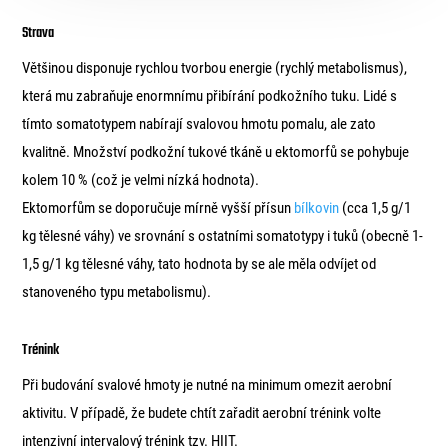
Strava
Většinou disponuje rychlou tvorbou energie (rychlý metabolismus),
která mu zabraňuje enormnímu přibírání podkožního tuku. Lidé s
tímto somatotypem nabírají svalovou hmotu pomalu, ale zato
kvalitně. Množství podkožní tukové tkáně u ektomorfů se pohybuje
kolem 10 % (což je velmi nízká hodnota).
Ektomorfům se doporučuje mírně vyšší přísun
bílkovin
(cca 1,5 g/1
kg tělesné váhy) ve srovnání s ostatními somatotypy i tuků (obecně 1-
1,5 g/1 kg tělesné váhy, tato hodnota by se ale měla odvíjet od
stanoveného typu metabolismu).
Trénink
Při budování svalové hmoty je nutné na minimum omezit aerobní
aktivitu. V případě, že budete chtít zařadit aerobní trénink volte
intenzivní intervalový trénink tzv. HIIT.