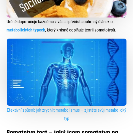
Určitě doporučuju každému z vás si přečíst souhrnný článek o
metabolických typech
, který krásně doplňuje teorii somatotypů.
Efektivní způsob jak zrychlit metabolismus – zjistěte svůj metabolický
typ