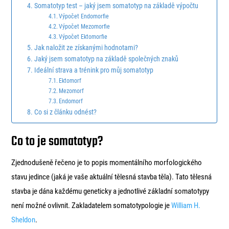
Somatotyp test – jaký jsem somatotyp na základě výpočtu
Výpočet Endomorfie
Výpočet Mezomorfie
Výpočet Ektomorfie
Jak naložit ze získanými hodnotami?
Jaký jsem somatotyp na základě společných znaků
Ideální strava a trénink pro můj somatotyp
Ektomorf
Mezomorf
Endomorf
Co si z článku odnést?
Co to je somatotyp?
Zjednodušeně řečeno je to popis momentálního morfologického
stavu jedince (jaká je vaše aktuální tělesná stavba těla). Tato tělesná
stavba je dána každému geneticky a jednotlivé základní somatotypy
není možné ovlivnit. Zakladatelem somatotypologie je
William H.
Sheldon
.