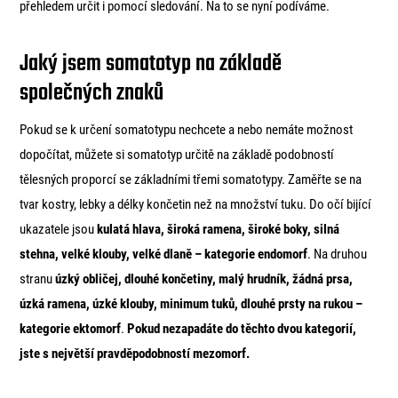
přehledem určit i pomocí sledování. Na to se nyní podíváme.
Jaký jsem somatotyp na základě
společných znaků
Pokud se k určení somatotypu nechcete a nebo nemáte možnost
dopočítat, můžete si somatotyp určitě na základě podobností
tělesných proporcí se základními třemi somatotypy. Zaměřte se na
tvar kostry, lebky a délky končetin než na množství tuku. Do očí bijící
ukazatele jsou
kulatá hlava, široká ramena, široké boky, silná
stehna, velké klouby, velké dlaně – kategorie endomorf
. Na druhou
stranu
úzký obličej, dlouhé končetiny, malý hrudník, žádná prsa,
úzká ramena, úzké klouby, minimum tuků, dlouhé prsty na rukou –
kategorie ektomorf
.
Pokud nezapadáte do těchto dvou kategorií,
jste s největší pravděpodobností mezomorf.