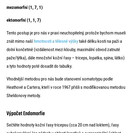
mezomorfní (1, 7, 1)
ektomorfní (1, 1, 7)
Tento postup je pro nás v praxi neuchopitelný, protože bychom museli
znát mimo naší
hmotnosti a tělesné výšky
také délku kosti na paži a
dolní končetině (vzdálenost mezi klouby, maximální obvod zatnuté
paže/lýtka), dále množství kožní řasy – triceps, lopatka, spina, látko)
a tyto hodnoty poté dosadit do tabulky.
Vhodnější metodou pro nás bude stanovení somatotypu podle
Heathové a Cartera, kteří v roce 1967 přišli s modifikovanou metodou
Sheldonovy metody.
Výpočet Endomorfie
Sečtěte hodnoty kožní řasy tricepsu (cca 20 cm nad loktem), řasy