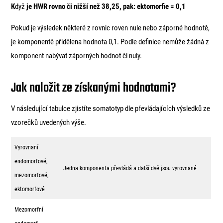
K
dyž
je HWR rovno či nižší než 38,25, pak: ektomorfie = 0,1
Pokud je výsledek některé z rovnic roven nule nebo záporné hodnotě,
je komponentě přidělena hodnota 0,1. Podle definice nemůže žádná z
komponent nabývat záporných hodnot či nuly.
Jak naložit ze získanými hodnotami?
V následující tabulce zjistíte somatotyp dle převládajících výsledků ze
vzorečků uvedených výše.
Vyrovnaní
endomorfové,
Jedna komponenta převládá a další dvě jsou vyrovnané
mezomorfové,
ektomorfové
Mezomorfní