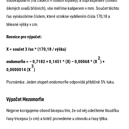
subskapulární (na zádech v oblasti lopatky) a supraspinální (oblast
šikmých svalů břišních), vše měříme kaliperem v mm. Součet těchto
řas vynásobíme číslem, které vznikne vydělením čísla 170,18 a
tělesné výšky v cm.
Rovnice pro výpočet:
X = součet 3 řas * (170,18 / výška)
2
endomorfie = – 0,7182 + 0,1451 * (X) – 0,00068 * (X
) +
3
0,0000014 (X
)
Poznámka: Jeden stupeň endomorfie odpovídá přibližně 5% tuku.
Výpočet Mezomorfie
Nejprve korigujeme obvod bicepsu tím, že od něj odečteme tloušťku
řasy tricepsu (v cm) a totéž provedeme u obvodu a řasy lýtka.