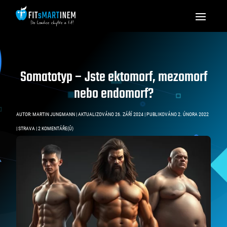
Somatotyp – Jste ektomorf, mezomorf
nebo endomorf?
AUTOR:
MARTIN JUNGMANN
|
AKTUALIZOVÁNO 26. ZÁŘÍ 2024 | PUBLIKOVÁNO 2. ÚNORA 2022
|
STRAVA
|
2 KOMENTÁŘE(Ů)