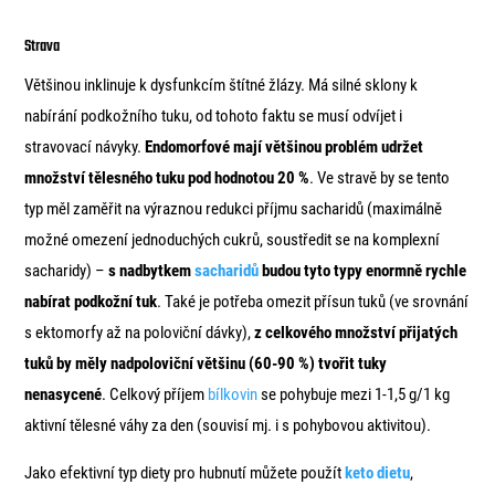
Strava
Většinou inklinuje k dysfunkcím štítné žlázy. Má silné sklony k
nabírání podkožního tuku, od tohoto faktu se musí odvíjet i
stravovací návyky.
Endomorfové mají většinou problém udržet
množství tělesného tuku pod hodnotou 20 %
. Ve stravě by se tento
typ měl zaměřit na výraznou redukci příjmu sacharidů (maximálně
možné omezení jednoduchých cukrů, soustředit se na komplexní
sacharidy) –
s nadbytkem
sacharidů
budou tyto typy enormně rychle
nabírat podkožní tuk
. Také je potřeba omezit přísun tuků (ve srovnání
s ektomorfy až na poloviční dávky),
z celkového množství přijatých
tuků by měly nadpoloviční většinu (60-90 %) tvořit tuky
nenasycené
. Celkový příjem
bílkovin
se pohybuje mezi 1-1,5 g/1 kg
aktivní tělesné váhy za den (souvisí mj. i s pohybovou aktivitou).
Jako efektivní typ diety pro hubnutí můžete použít
keto dietu
,