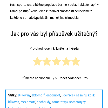
řešit sportovce, u běžné populace berme v potaz fakt, že např. v
rámci postupů vedoucích k redukci hmotnosti neuděláme z
každého somatotypu ideální manekýnu či modela.
Jak pro vás byl příspěvek užitečný?
Pro ohodnocení klikněte na hvězdu
Průměrné hodnocení
5
/ 5. Počet hodnocení:
25
Štítky:
Bílkoviny
,
ektomorf
,
endomorf
,
jídelníček na míru
,
kolik
bílkovin
,
mezomorf
,
sacharidy
,
somatotypy
,
somatotypy