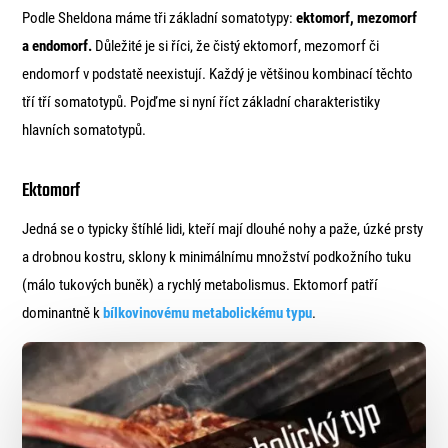
Podle Sheldona máme tři základní somatotypy:
ektomorf, mezomorf
a endomorf.
Důležité je si říci, že čistý ektomorf, mezomorf či
endomorf v podstatě neexistují. Každý je většinou kombinací těchto
tří tří somatotypů. Pojďme si nyní říct základní charakteristiky
hlavních somatotypů.
Ektomorf
Jedná se o typicky štíhlé lidi, kteří mají dlouhé nohy a paže, úzké prsty
a drobnou kostru, sklony k minimálnímu množství podkožního tuku
(málo tukových buněk) a rychlý metabolismus. Ektomorf patří
dominantně k
bílkovinovému metabolickému typu
.