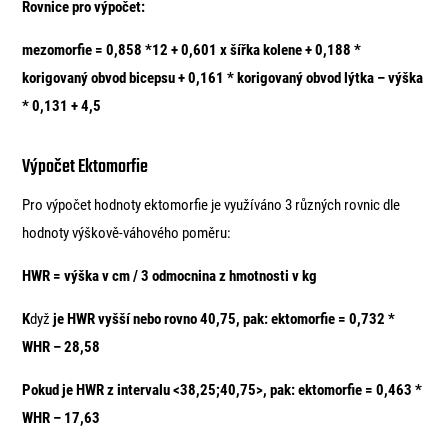
Rovnice pro výpočet:
mezomorfie = 0,858 *12 + 0,601 x šířka kolene + 0,188 *
korigovaný obvod bicepsu + 0,161 * korigovaný obvod lýtka – výška
* 0,131 + 4,5
Výpočet Ektomorfie
Pro výpočet hodnoty ektomorfie je využíváno 3 různých rovnic dle
hodnoty výškově-váhového poměru:
HWR = výška v cm / 3 odmocnina z hmotnosti v kg
K
dyž
je HWR vyšší nebo rovno 40,75, pak: ektomorfie = 0,732 *
WHR – 28,58
Pokud je HWR z intervalu <38,25;40,75>, pak: ektomorfie = 0,463 *
WHR – 17,63