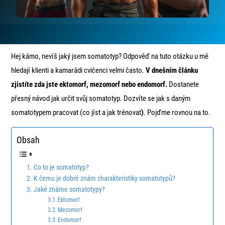
Hej kámo, nevíš jaký jsem somatotyp? Odpověď na tuto otázku u mě
hledají klienti a kamarádi cvičenci velmi často.
V dnešním článku
zjistíte zda jste ektomorf, mezomorf nebo endomorf.
Dostanete
přesný návod jak určit svůj somatotyp. Dozvíte se jak s daným
somatotypem pracovat (co jíst a jak trénovat
)
. Pojďme rovnou na to.
Obsah
Co to je somatotyp?
K čemu je dobré znám charakteristiky somatotypů?
Jaké známe somatotypy?
Ektomorf
Mezomorf
Endomorf